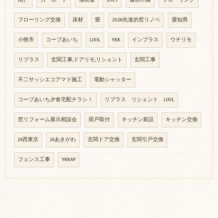
雨戸
カーポート
補助金
2025
遠赤外線
フローリング
フローリング交換
床材
畳
2026先進的窓リノベ
愛知県
小牧市
コープあいち
LIXIL
YKK
インプラス
ウチリモ
リプラス
玄関工事,ドアリモ,リシェント
玄関工事
不二サッシエコアマド施工
電動シャッター
コープあいち夕食宅配チラシ！
リプラス リシェント LIXIL
窓リフォーム展示相談会
雨戸取付
キッチン新設
キッチン交換
JA西東京
JAあきがわ
玄関ドア交換
玄関引戸交換
フェンス工事
YKKAP