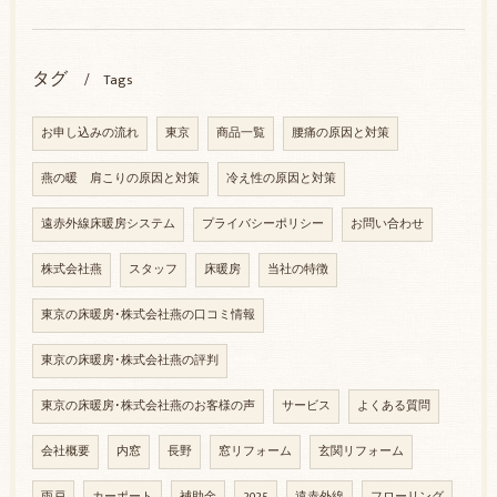
タグ
Tags
お申し込みの流れ
東京
商品一覧
腰痛の原因と対策
燕の暖 肩こりの原因と対策
冷え性の原因と対策
遠赤外線床暖房システム
プライバシーポリシー
お問い合わせ
株式会社燕
スタッフ
床暖房
当社の特徴
東京の床暖房･株式会社燕の口コミ情報
東京の床暖房･株式会社燕の評判
東京の床暖房･株式会社燕のお客様の声
サービス
よくある質問
会社概要
内窓
長野
窓リフォーム
玄関リフォーム