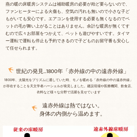
燕の暖の床暖房システムは補助暖房の必要が殆ど要らないので、
ファンヒーターによる火傷も、空気の汚れも無いので小さな子ど
もがいても安心です。エアコンを使用する必要も無くなるのでペ
ットの毛が舞い上がることはありません。余計な暖房が無くてす
むので広々お部屋をつかえて、ペットも遊びやすいです。タイマ
ー運転で運転も停止も予約できるので子どものお留守番も安心し
て任せられます。
世紀の発見…1800年「赤外線の中の遠赤外線」
1800年、太陽光をプリズムに通していた時、モノを暖める「赤外線の中の遠赤外線」
が存在することを天文学者ハーシェルが発見しました。建設現場や医療機関、飲食店、
衣料など様々な分野で活躍を見せています
遠赤外線は熱ではない。
身体の内側から温めます。