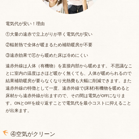
電気代が安い！理由
①大量の遠赤で立上がりが早く電気代が安い
②輻射熱で全体が暖まるため補助暖房が不要
③遠赤効果で芯から暖めた床は冷めにくい
遠赤外線は人体（有機物）を直接内部から暖めます。 不思議なこ
とに室内の温度はさほど暖かく無くても、人体が暖められるので
結果補助暖房が要らなくなり光熱費も大幅に削減できます。また
遠赤外線の特徴として一度、遠赤外線で(床材)有機物を暖めると
床材から遠赤外線が出ますので、その間は電気がOFFになりま
す。ONとOFFを繰り返すことで電気代を最小コストに抑えること
が出来ます。
④空気がクリーン