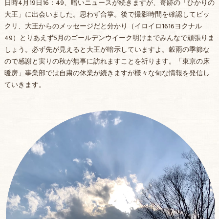
日時4月19日16：49、暗いニュースが続きますが、奇跡の「ひかりの
大王」に出会いました。思わず合掌。後で撮影時間を確認してビッ
クリ、大王からのメッセージだと分かり（イロイロ1616ヨクナル
49）とりあえず5月のゴールデンウイーク明けまでみんなで頑張りま
しょう。必ず先が見えると大王が暗示していますよ。穀雨の季節な
ので感謝と実りの秋が無事に訪れますことを祈ります。「東京の床
暖房」事業部では自粛の休業が続きますが様々な旬な情報を発信し
ていきます。