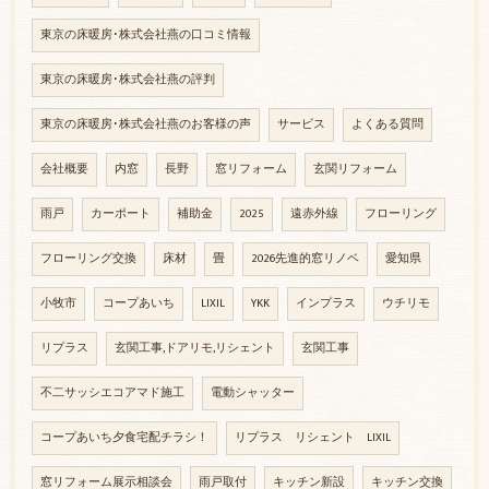
東京の床暖房･株式会社燕の口コミ情報
東京の床暖房･株式会社燕の評判
東京の床暖房･株式会社燕のお客様の声
サービス
よくある質問
会社概要
内窓
長野
窓リフォーム
玄関リフォーム
雨戸
カーポート
補助金
2025
遠赤外線
フローリング
フローリング交換
床材
畳
2026先進的窓リノベ
愛知県
小牧市
コープあいち
LIXIL
YKK
インプラス
ウチリモ
リプラス
玄関工事,ドアリモ,リシェント
玄関工事
不二サッシエコアマド施工
電動シャッター
コープあいち夕食宅配チラシ！
リプラス リシェント LIXIL
窓リフォーム展示相談会
雨戸取付
キッチン新設
キッチン交換