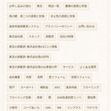
お申し込みの流れ
東京
商品一覧
腰痛の原因と対策
燕の暖 肩こりの原因と対策
冷え性の原因と対策
遠赤外線床暖房システム
プライバシーポリシー
お問い合わせ
株式会社燕
スタッフ
床暖房
当社の特徴
東京の床暖房･株式会社燕の口コミ情報
東京の床暖房･株式会社燕の評判
東京の床暖房･株式会社燕のお客様の声
サービス
よくある質問
会社概要
内窓
長野
窓リフォーム
玄関リフォーム
雨戸
カーポート
補助金
2025
遠赤外線
フローリング
フローリング交換
床材
畳
2026先進的窓リノベ
愛知県
小牧市
コープあいち
LIXIL
YKK
インプラス
ウチリモ