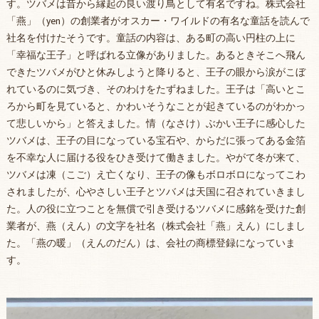
す。ツバメは昔から縁起の良い渡り鳥として有名ですね。株式会社
「燕」（yen）の創業者がオスカー・ワイルドの有名な童話を読んで
社名を付けたそうです。童話の内容は、ある町の高い円柱の上に
「幸福な王子」と呼ばれる立像がありました。あるときそこへ飛ん
できたツバメがひと休みしようと降りると、王子の眼から涙がこぼ
れているのに気づき、そのわけをたずねました。王子は「高いとこ
ろから町を見ていると、かわいそうなことが起きているのがわかっ
て悲しいから」と答えました。情（なさけ）ぶかい王子に感心した
ツバメは、王子の目になっている宝石や、からだに張ってある金箔
を不幸な人に届ける役をひき受けて働きました。やがて冬が来て、
ツバメは凍（こご）え亡くなり、王子の像もボロボロになってこわ
されましたが、心やさしい王子とツバメは天国に召されていきまし
た。人の役に立つことを無償で引き受けるツバメに感銘を受けた創
業者が、燕（えん）の文字を社名（株式会社「燕」えん）にしまし
た。「燕の暖」（えんのだん）は、会社の商標登録になっていま
す。