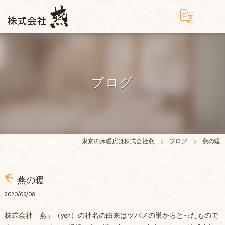
ブログ
東京の床暖房は株式会社燕
ブログ
燕の暖
燕の暖
2020/06/08
株式会社「燕」（yen）の社名の由来はツバメの巣からとったもので