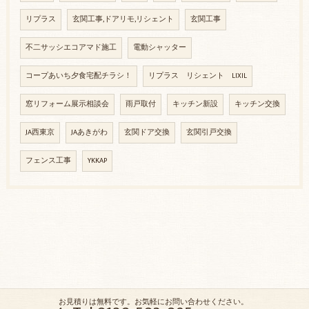
リプラス
玄関工事,ドアリモ,リシェント
玄関工事
不二サッシエコアマド施工
電動シャッター
コープあいち夕食宅配チラシ！
リプラス リシェント LIXIL
窓リフォーム展示相談会
雨戸取付
キッチン新設
キッチン交換
JA西東京
JAあきがわ
玄関ドア交換
玄関引戸交換
フェンス工事
YKKAP
お見積りは無料です。お気軽にお問い合わせください。