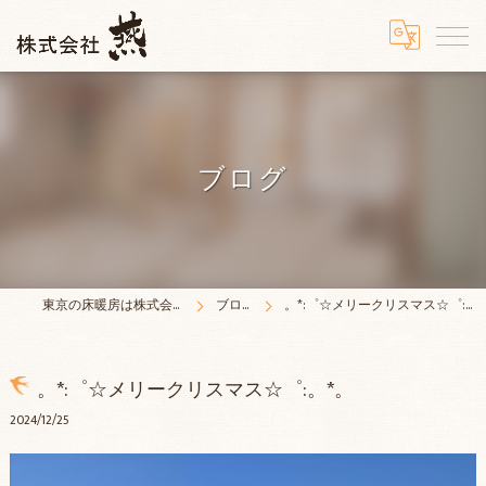
ブログ
東京の床暖房は株式会社燕
ブログ
。*:゜☆メリークリスマス☆゜:。*。
。*:゜☆メリークリスマス☆゜:。*。
2024/12/25