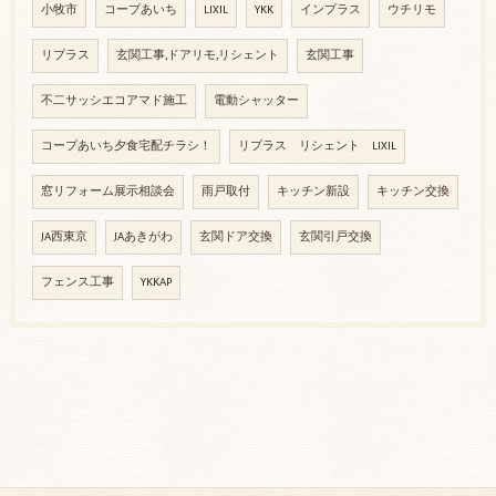
小牧市
コープあいち
LIXIL
YKK
インプラス
ウチリモ
リプラス
玄関工事,ドアリモ,リシェント
玄関工事
不二サッシエコアマド施工
電動シャッター
コープあいち夕食宅配チラシ！
リプラス リシェント LIXIL
窓リフォーム展示相談会
雨戸取付
キッチン新設
キッチン交換
JA西東京
JAあきがわ
玄関ドア交換
玄関引戸交換
フェンス工事
YKKAP