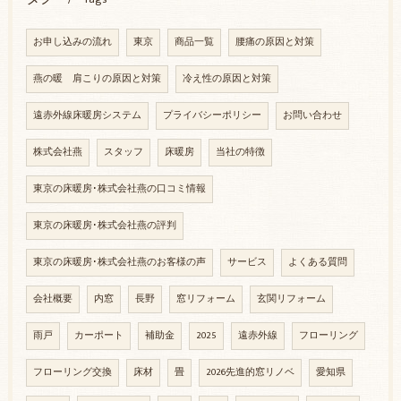
お申し込みの流れ
東京
商品一覧
腰痛の原因と対策
燕の暖 肩こりの原因と対策
冷え性の原因と対策
遠赤外線床暖房システム
プライバシーポリシー
お問い合わせ
株式会社燕
スタッフ
床暖房
当社の特徴
東京の床暖房･株式会社燕の口コミ情報
東京の床暖房･株式会社燕の評判
東京の床暖房･株式会社燕のお客様の声
サービス
よくある質問
会社概要
内窓
長野
窓リフォーム
玄関リフォーム
雨戸
カーポート
補助金
2025
遠赤外線
フローリング
フローリング交換
床材
畳
2026先進的窓リノベ
愛知県