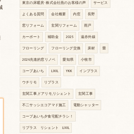
東京の床暖房･株式会社燕のお客様の声
サービス
減
よくある質問
会社概要
内窓
長野
窓リフォーム
玄関リフォーム
雨戸
傾
カーポート
補助金
2025
遠赤外線
て
フローリング
フローリング交換
床材
畳
2026先進的窓リノベ
愛知県
小牧市
コープあいち
LIXIL
YKK
インプラス
ウチリモ
リプラス
玄関工事,ドアリモ,リシェント
玄関工事
不二サッシエコアマド施工
電動シャッター
コープあいち夕食宅配チラシ！
リプラス リシェント LIXIL