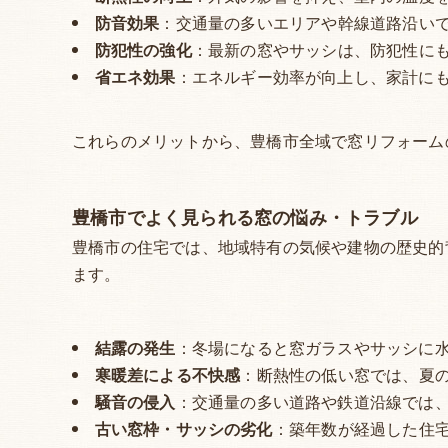
防音効果
：交通量の多いエリアや幹線道路沿い
防犯性の強化
：最新の窓やサッシは、防犯性に
省エネ効果
：エネルギー効率が向上し、家計に
これらのメリットから、豊橋市全域で窓リフォーム
豊橋市でよく見られる窓の悩み・トラブル
豊橋市の住宅では、地域特有の気候や建物の歴史的
ます。
結露の発生
：冬場になると窓ガラスやサッシに
寒暖差による不快感
：断熱性の低い窓では、夏
騒音の侵入
：交通量の多い道路や鉄道沿線では
古い窓枠・サッシの劣化
：築年数が経過した住