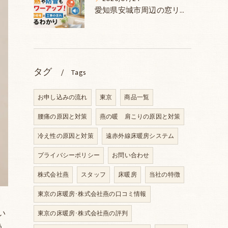
愛知県安城市周辺の窓リフォームで断熱や防音もパワーアップ！費用相場と工事の流れがまるわかり
タグ
Tags
お申し込みの流れ
東京
商品一覧
腰痛の原因と対策
燕の暖 肩こりの原因と対策
冷え性の原因と対策
遠赤外線床暖房システム
プライバシーポリシー
お問い合わせ
株式会社燕
スタッフ
床暖房
当社の特徴
東京の床暖房･株式会社燕の口コミ情報
い
東京の床暖房･株式会社燕の評判
う