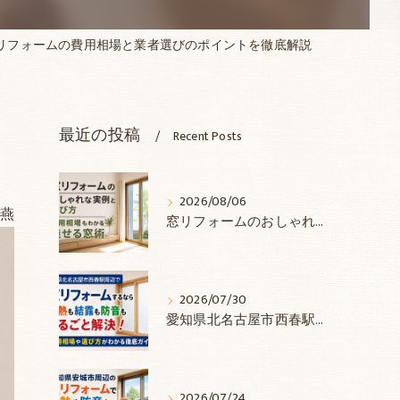
リフォームの費用相場と業者選びのポイントを徹底解説
-ROCK
小春
最近の投稿
Recent Posts
テム施工手順
2026/08/06
燕
窓リフォームのおしゃれな実例と選び方―費用相場もわかる魅せる窓術
ラー取扱説明書
2026/07/30
愛知県北名古屋市西春駅周辺で窓リフォームするなら断熱も結露も防音もまるごと解決！費用相場や選び方がわかる徹底ガイド
2026/07/24