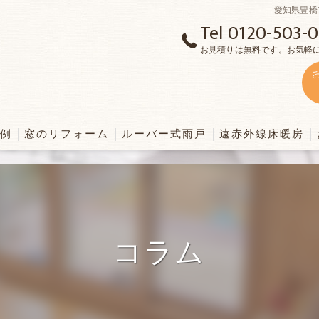
愛知県豊橋
Tel 0120-503-
お見積りは無料です。お気軽
例
窓のリフォーム
ルーバー式雨戸
遠赤外線床暖房
ーム事例
内窓
選ばれる理由
ム事例
真空ガラス（結露・暑さ・寒さに効果）
オプション【HEATP
コラム
交換事例
オプション【HEATP
ォーム事例
床暖房施工事例
ム事例
床暖房へのお客様の