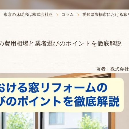
・シャッター施工事例
床暖房専用床材
東京の床暖房は株式会社燕
コラム
愛知県豊橋市における窓
専用フローリングG
フォーム事例
専用畳セキスイ
の費用相場と業者選びのポイントを徹底解説
燕の暖 床暖房シス
床暖房カタログ
著者：株式会社
リモートコントロー