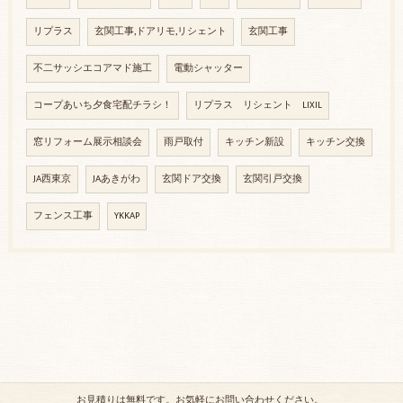
リプラス
玄関工事,ドアリモ,リシェント
玄関工事
不二サッシエコアマド施工
電動シャッター
コープあいち夕食宅配チラシ！
リプラス リシェント LIXIL
窓リフォーム展示相談会
雨戸取付
キッチン新設
キッチン交換
JA西東京
JAあきがわ
玄関ドア交換
玄関引戸交換
フェンス工事
YKKAP
お見積りは無料です。お気軽にお問い合わせください。