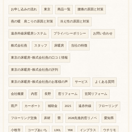
お申し込みの流れ
東京
商品一覧
腰痛の原因と対策
燕の暖 肩こりの原因と対策
冷え性の原因と対策
遠赤外線床暖房システム
プライバシーポリシー
お問い合わせ
株式会社燕
スタッフ
床暖房
当社の特徴
東京の床暖房･株式会社燕の口コミ情報
東京の床暖房･株式会社燕の評判
東京の床暖房･株式会社燕のお客様の声
サービス
よくある質問
会社概要
内窓
長野
窓リフォーム
玄関リフォーム
雨戸
カーポート
補助金
2025
遠赤外線
フローリング
フローリング交換
床材
畳
2026先進的窓リノベ
愛知県
小牧市
コープあいち
LIXIL
YKK
インプラス
ウチリモ