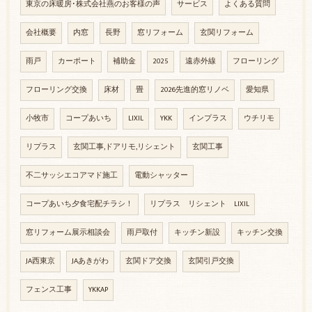
東京の床暖房･株式会社燕のお客様の声
サービス
よくある質問
会社概要
内窓
長野
窓リフォーム
玄関リフォーム
雨戸
カーポート
補助金
2025
遠赤外線
フローリング
フローリング交換
床材
畳
2026先進的窓リノベ
愛知県
小牧市
コープあいち
LIXIL
YKK
インプラス
ウチリモ
リプラス
玄関工事,ドアリモ,リシェント
玄関工事
不二サッシエコアマド施工
電動シャッター
コープあいち夕食宅配チラシ！
リプラス リシェント LIXIL
窓リフォーム展示相談会
雨戸取付
キッチン新設
キッチン交換
JA西東京
JAあきがわ
玄関ドア交換
玄関引戸交換
フェンス工事
YKKAP